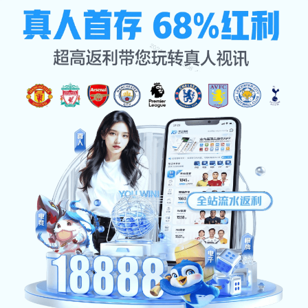
2026·世界杯官方指定合作
网站(第23界国际足联)-
☰
FIFA World Cup
企业文化
首页 · OUR NEWS
2026·世界杯官方指定合作网站
(第23界国际足联)-FIFA World
Cup