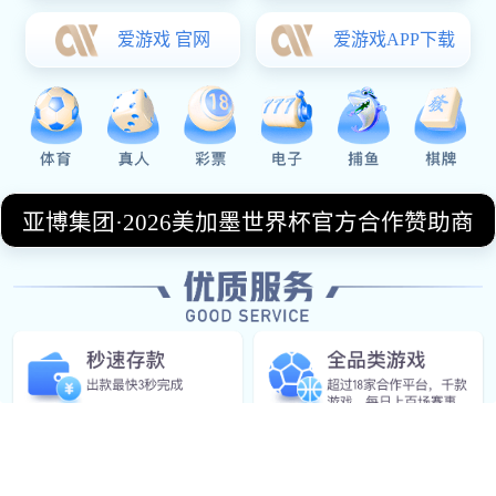
关键时刻的把握能力占据主动，而法国则通过
中前场球员的灵活跑位不断寻找机会。整场比
赛既是球星之间的较量，也是教练团队智慧的
碰撞。本文将从比赛背景、阵型部署、攻防转
换、关键球员表现以及比赛影响等多个角度，
对这场经典之战进行全面回顾与深入解析，并
提炼出
德国战术
、
法国反击
两大核心关键词。
1、赛前背景与双方实力对比
在这场备受关注的较量开始前，
德国队
、
法国队
、
欧洲豪强
、
世界冠军
、
焦点大战
成为
外界讨论的核心话题。德国队延续了世界杯夺
冠后的稳定框架，整体默契度极高，而法国队
则拥有一批年轻且极具冲击力的球员，双方实
力十分接近。
阵容深度
、
战术体系
、
比赛经验
、
核心球员
、