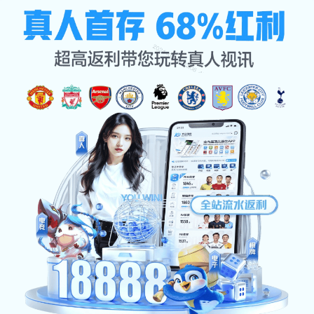
2026·世界杯官方指定合作
网站(第23界国际足联)-
☰
FIFA World Cup
企业文化
首页 · OUR NEWS
2026·世界杯官方指定合作网站
(第23界国际足联)-FIFA World
Cup